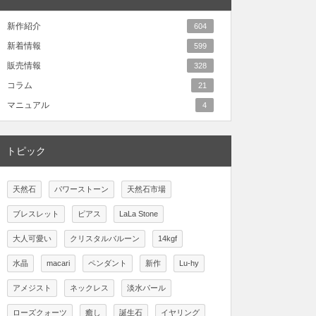
新作紹介
604
新着情報
599
販売情報
328
コラム
21
マニュアル
4
トピック
天然石
パワーストーン
天然石市場
ブレスレット
ピアス
LaLa Stone
大人可愛い
クリスタルバルーン
14kgf
水晶
macari
ペンダント
新作
Lu-hy
アメジスト
ネックレス
淡水パール
ローズクォーツ
癒し
誕生石
イヤリング