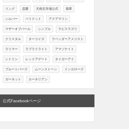
リング
恋愛
天然石市場公式
翡翠
シルバー
ペリドット
アクアマリン
マザーオブパール
シンプル
ラピスラズリ
クリスタル
ターコイズ
ラベンダーアメジスト
ラリマー
ラブラドライト
アマゾナイト
シトリン
レッドアゲート
タイガーアイ
ブルートパーズ
ムーンストーン
インカローズ
ガーネット
カーネリアン
公式Facebookページ