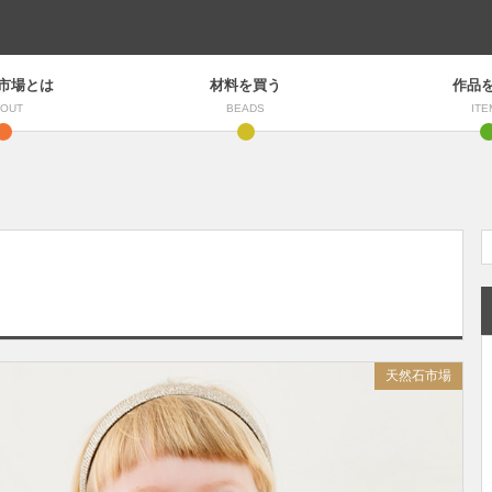
市場とは
材料を買う
作品
OUT
BEADS
ITE
天然石市場