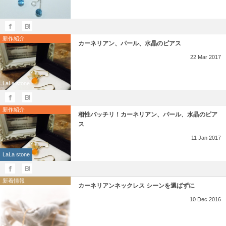
新作紹介
カーネリアン、パール、水晶のピアス
22
Mar
2017
LaLa stone
新作紹介
相性バッチリ！カーネリアン、パール、水晶のピア
ス
11
Jan
2017
LaLa stone
新着情報
カーネリアンネックレス シーンを選ばずに
10
Dec
2016