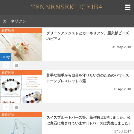
カーネリアン
新作紹介
グリーンアメジストとカーネリアン、屋久杉ビーズ
のピアス
31
May
2018
Lu-hy
新作紹介
苦手な相手から自分を守りたい方のためのパワース
トーンブレスレット３選
13
Apr
2018
新作紹介
スイスブルートパーズ等、新作数点UPしました。私
は良石に恵まれています♪[トパーズは完売しました]
17
Jul
2017