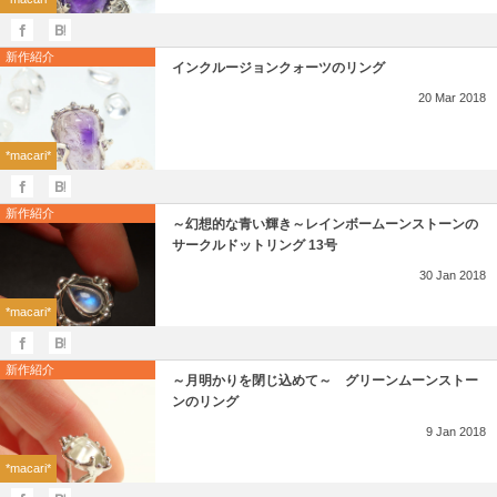
新作紹介
インクルージョンクォーツのリング
20
Mar
2018
*macari*
新作紹介
～幻想的な青い輝き～レインボームーンストーンの
サークルドットリング 13号
30
Jan
2018
*macari*
新作紹介
～月明かりを閉じ込めて～ グリーンムーンストー
ンのリング
9
Jan
2018
*macari*