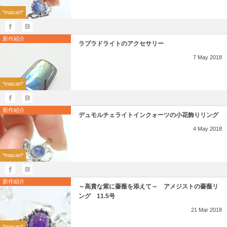
*macari*
新作紹介
ラブラドライトのアクセサリー
7
May
2018
*macari*
新作紹介
デュモルチェライトインクォーツの小花飾りリング
4
May
2018
*macari*
新作紹介
～高貴な紫に薔薇を添えて～ アメジストの薔薇リ
ング 11.5号
21
Mar
2018
*macari*