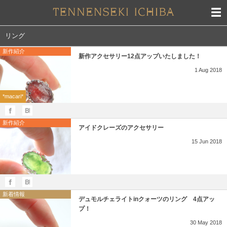
リング
新作紹介
新作アクセサリー12点アップいたしました！
1
Aug
2018
*macari*
新作紹介
アイドクレーズのアクセサリー
15
Jun
2018
新着情報
デュモルチェライトinクォーツのリング 4点アッ
プ！
30
May
2018