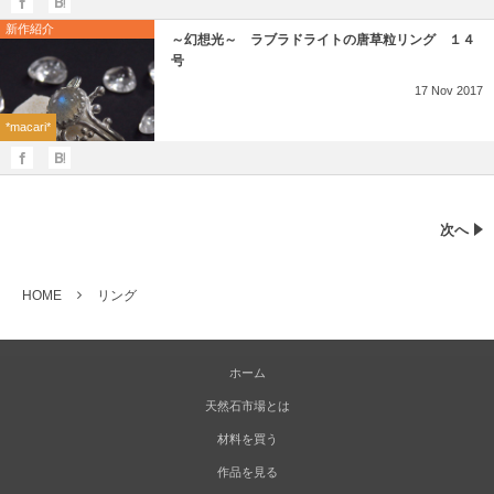
新作紹介
～幻想光～ ラブラドライトの唐草粒リング １４
号
17
Nov
2017
*macari*
次へ
HOME
リング
ホーム
天然石市場とは
材料を買う
作品を見る