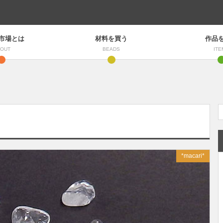
市場とは
材料を買う
作品
OUT
BEADS
ITE
*macari*