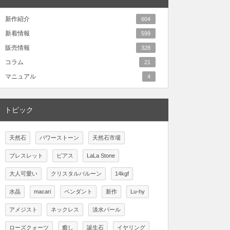
新作紹介
604
新着情報
599
販売情報
328
コラム
21
マニュアル
4
トピック
天然石
パワーストーン
天然石市場
ブレスレット
ピアス
LaLa Stone
大人可愛い
クリスタルバルーン
14kgf
水晶
macari
ペンダント
新作
Lu-hy
アメジスト
ネックレス
淡水パール
ローズクォーツ
癒し
誕生石
イヤリング