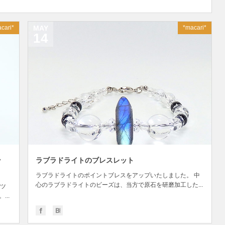
cari*
MAY
*macari*
14
ッ
ラブラドライトのブレスレット
ラブラドライトのポイントブレスをアップいたしました。 中
心のラブラドライトのビーズは、当方で原石を研磨加工した...
ツ
..