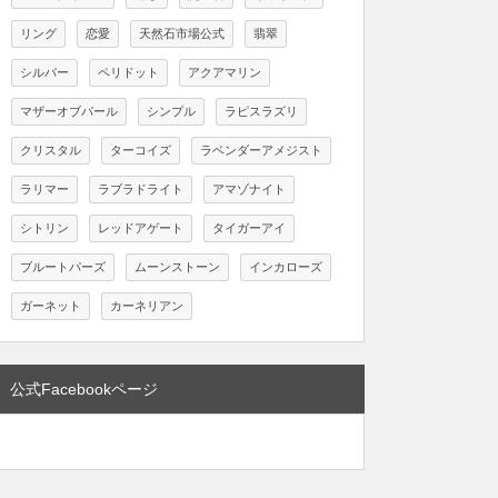
リング
恋愛
天然石市場公式
翡翠
シルバー
ペリドット
アクアマリン
マザーオブパール
シンプル
ラピスラズリ
クリスタル
ターコイズ
ラベンダーアメジスト
ラリマー
ラブラドライト
アマゾナイト
シトリン
レッドアゲート
タイガーアイ
ブルートパーズ
ムーンストーン
インカローズ
ガーネット
カーネリアン
公式Facebookページ