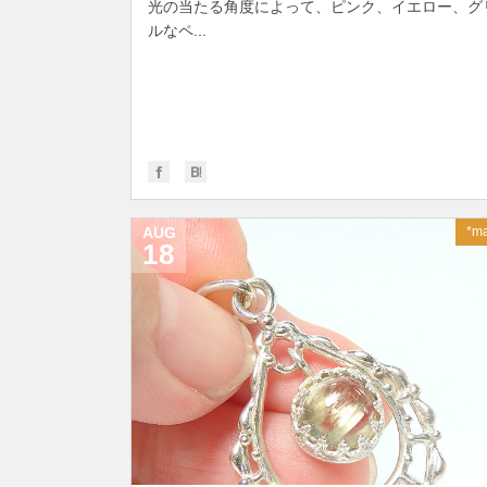
光の当たる角度によって、ピンク、イエロー、グ
ルなペ...
AUG
*ma
18