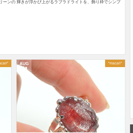
リーンの 輝きが浮かび上がるラブラドライトを、飾り枠でシンプ
cari*
AUG
*macari*
01