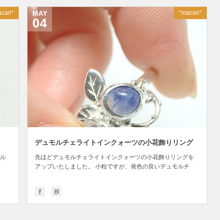
cari*
MAY
*macari*
04
デュモルチェライトインクォーツの小花飾りリング
ル
先ほどデュモルチェライトインクォーツの小花飾りリングを
さ
アップいたしました。 小粒ですが、発色の良いデュモルチ
ェ...