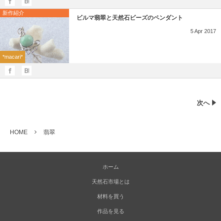
新作紹介
ビルマ翡翠と天然石ビーズのペンダント
5
Apr
2017
*macari*
次へ
HOME
翡翠
ホーム
天然石市場とは
材料を買う
作品を見る