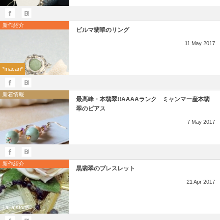
新作紹介
ビルマ翡翠のリング
11
May
2017
*macari*
新着情報
最高峰・本翡翠!!AAAAランク ミャンマー産本翡
翠のピアス
7
May
2017
新作紹介
黒翡翠のブレスレット
21
Apr
2017
LaLa stone