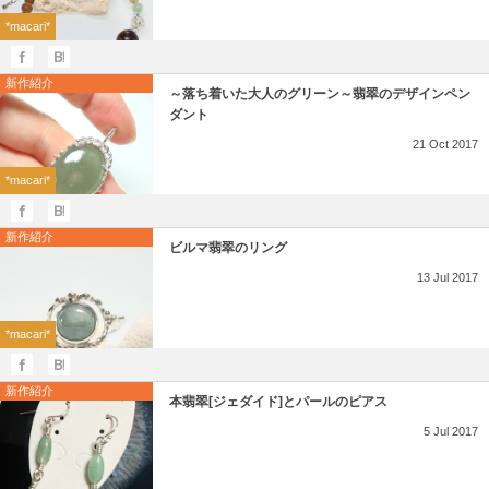
*macari*
新作紹介
～落ち着いた大人のグリーン～翡翠のデザインペン
ダント
21
Oct
2017
*macari*
新作紹介
ビルマ翡翠のリング
13
Jul
2017
*macari*
新作紹介
本翡翠[ジェダイド]とパールのピアス
5
Jul
2017