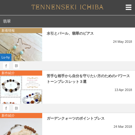
翡翠
新着情報
水引とパール、翡翠のピアス
24
May
2018
Lu-hy
新作紹介
苦手な相手から自分を守りたい方のためのパワース
トーンブレスレット３選
13
Apr
2018
新作紹介
ガーデンクォーツのポイントブレス
24
Mar
2018