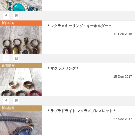
新作紹介
＊マクラメキーリング・キーホルダー＊
13
Feb
2018
新着情報
＊マクラメリング＊
15
Dec
2017
新着情報
＊ラブラドライト マクラメブレスレット＊
27
Nov
2017