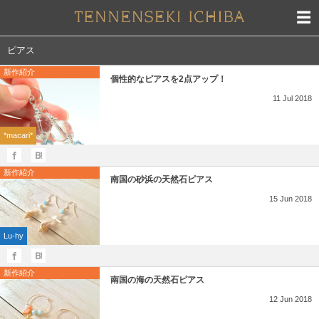
ピアス
新作紹介
個性的なピアスを2点アップ！
11
Jul
2018
*macari*
新作紹介
南国の砂浜の天然石ピアス
15
Jun
2018
Lu-hy
新作紹介
南国の海の天然石ピアス
12
Jun
2018