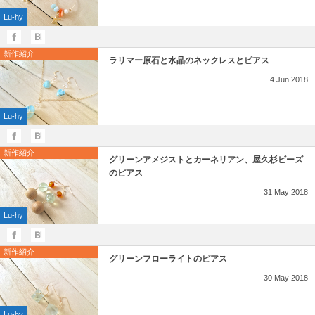
Lu-hy
新作紹介
ラリマー原石と水晶のネックレスとピアス
4
Jun
2018
Lu-hy
新作紹介
グリーンアメジストとカーネリアン、屋久杉ビーズ
のピアス
31
May
2018
Lu-hy
新作紹介
グリーンフローライトのピアス
30
May
2018
Lu-hy