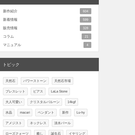
新作紹介
604
新着情報
599
販売情報
328
コラム
21
マニュアル
4
トピック
天然石
パワーストーン
天然石市場
ブレスレット
ピアス
LaLa Stone
大人可愛い
クリスタルバルーン
14kgf
水晶
macari
ペンダント
新作
Lu-hy
アメジスト
ネックレス
淡水パール
ローズクォーツ
癒し
誕生石
イヤリング