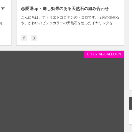
★ア
恋愛運up・癒し効果のある天然石の組み合わせ
こんにちは、アトリエトコロテンのトコロです。 2月の誕生石
や、かわいいピンクカラーの天然石を使ったイヤリングを...
誕生
CRYSTAL-BALLOON