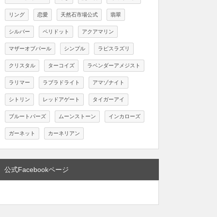
リング
恋愛
天然石市場公式
翡翠
シルバー
ペリドット
アクアマリン
マザーオブパール
シンプル
ラピスラズリ
クリスタル
ターコイズ
ラベンダーアメジスト
ラリマー
ラブラドライト
アマゾナイト
シトリン
レッドアゲート
タイガーアイ
ブルートパーズ
ムーンストーン
インカローズ
ガーネット
カーネリアン
公式Facebookページ