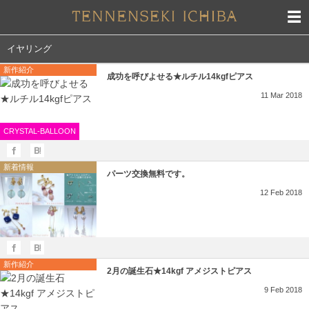
イヤリング
新作紹介
成功を呼びよせる★ルチル14kgfピアス
11
Mar
2018
CRYSTAL-BALLOON
新着情報
パーツ交換無料です。
12
Feb
2018
新作紹介
2月の誕生石★14kgf アメジストピアス
9
Feb
2018